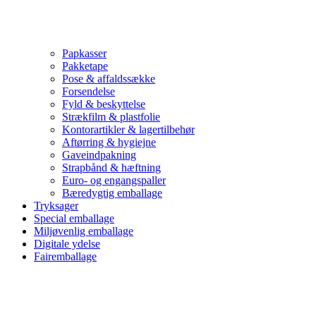
Papkasser
Pakketape
Pose & affaldssække
Forsendelse
Fyld & beskyttelse
Strækfilm & plastfolie
Kontorartikler & lagertilbehør
Aftørring & hygiejne
Gaveindpakning
Strapbånd & hæftning
Euro- og engangspaller
Bæredygtig emballage
Tryksager
Special emballage
Miljøvenlig emballage
Digitale ydelse
Fairemballage