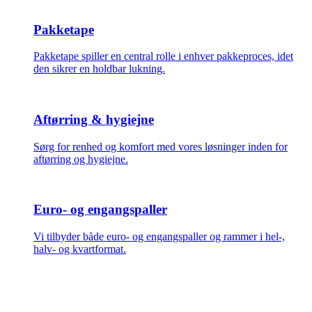
Pakketape
Pakketape spiller en central rolle i enhver pakkeproces, idet
den sikrer en holdbar lukning.
Aftørring & hygiejne
Sørg for renhed og komfort med vores løsninger inden for
aftørring og hygiejne.
Euro- og engangspaller
Vi tilbyder både euro- og engangspaller og rammer i hel-,
halv- og kvartformat.