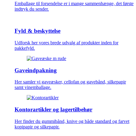
Emballage til forsendelse er i mange sammenhænge, det første
indtryk du sender.
Fyld & beskyttelse
Udforsk her vores brede udvalg af produkter inden for
pakkefyld.
Gaveindpakning
Her samler vi gaveæsker, cellofan og gavebånd, silkepapir
samt vinemballage.
Kontorartikler og lagertilbehør
Her finder du gummibånd, knive og både standard og farvet
kopipapir og silkepapir.