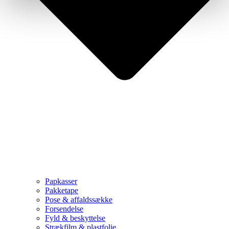
Papkasser
Pakketape
Pose & affaldssække
Forsendelse
Fyld & beskyttelse
Strækfilm & plastfolie