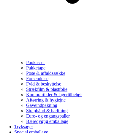
Papkasser
Pakketape
Pose & affaldssække
Forsendelse
Fyld & beskyttelse
Strækfilm & plastfolie
Kontorartikler & lagertilbehør
Aftørring & hygiejne
Gaveindpakning
Strapbånd & hæftning
Euro- og engangspaller
Bæredygtig emballage
Tryksager
Special emballage