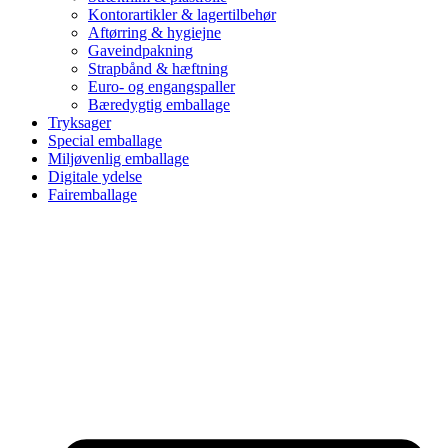
Kontorartikler & lagertilbehør
Aftørring & hygiejne
Gaveindpakning
Strapbånd & hæftning
Euro- og engangspaller
Bæredygtig emballage
Tryksager
Special emballage
Miljøvenlig emballage
Digitale ydelse
Fairemballage