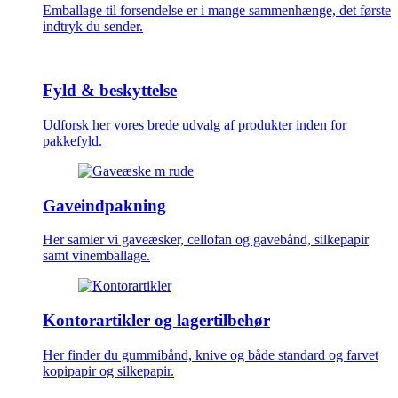
Emballage til forsendelse er i mange sammenhænge, det første
indtryk du sender.
Fyld & beskyttelse
Udforsk her vores brede udvalg af produkter inden for
pakkefyld.
Gaveindpakning
Her samler vi gaveæsker, cellofan og gavebånd, silkepapir
samt vinemballage.
Kontorartikler og lagertilbehør
Her finder du gummibånd, knive og både standard og farvet
kopipapir og silkepapir.