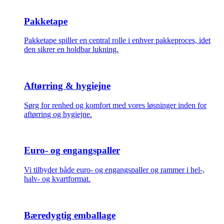
Pakketape
Pakketape spiller en central rolle i enhver pakkeproces, idet
den sikrer en holdbar lukning.
Aftørring & hygiejne
Sørg for renhed og komfort med vores løsninger inden for
aftørring og hygiejne.
Euro- og engangspaller
Vi tilbyder både euro- og engangspaller og rammer i hel-,
halv- og kvartformat.
Bæredygtig emballage