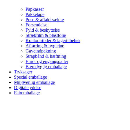
Papkasser
Pakketape
Pose & affaldssække
Forsendelse
Fyld & beskyttelse
Strækfilm & plastfolie
Kontorartikler & lagertilbehør
Aftørring & hygiejne
Gaveindpakning
Strapbånd & hæftning
Euro- og engangspaller
Bæredygtig emballage
Tryksager
Special emballage
Miljøvenlig emballage
Digitale ydelse
Fairemballage