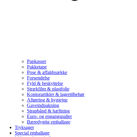
Papkasser
Pakketape
Pose & affaldssække
Forsendelse
Fyld & beskyttelse
Strækfilm & plastfolie
Kontorartikler & lagertilbehør
Aftørring & hygiejne
Gaveindpakning
Strapbånd & hæftning
Euro- og engangspaller
Bæredygtig emballage
Tryksager
Special emballage