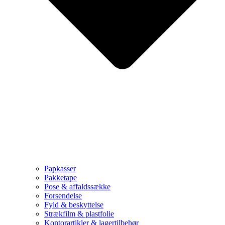
Papkasser
Pakketape
Pose & affaldssække
Forsendelse
Fyld & beskyttelse
Strækfilm & plastfolie
Kontorartikler & lagertilbehør