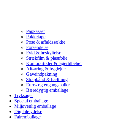
Papkasser
Pakketape
Pose & affaldssække
Forsendelse
Fyld & beskyttelse
Strækfilm & plastfolie
Kontorartikler & lagertilbehør
Aftørring & hygiejne
Gaveindpakning
Strapbånd & hæftning
Euro- og engangspaller
Bæredygtig emballage
Tryksager
Special emballage
Miljøvenlig emballage
Digitale ydelse
Fairemballage