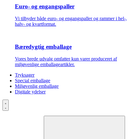
Euro- og engangspaller
Vi tilbyder både euro- og engangspaller og rammer i hel-,
halv- og kvartformat.
Bæredygtig emballage
Vores brede udvalg omfatter kun varer produceret af
miljøvenlige emballageartikler.
Tryksager
Special emballage
Miljøvenlig emballage
Digitale ydelser