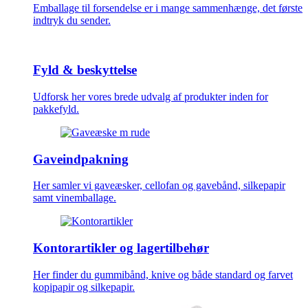
Emballage til forsendelse er i mange sammenhænge, det første
indtryk du sender.
Fyld & beskyttelse
Udforsk her vores brede udvalg af produkter inden for
pakkefyld.
Gaveindpakning
Her samler vi gaveæsker, cellofan og gavebånd, silkepapir
samt vinemballage.
Kontorartikler og lagertilbehør
Her finder du gummibånd, knive og både standard og farvet
kopipapir og silkepapir.