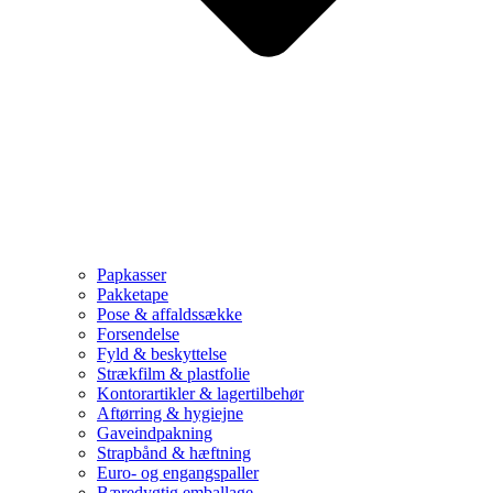
Papkasser
Pakketape
Pose & affaldssække
Forsendelse
Fyld & beskyttelse
Strækfilm & plastfolie
Kontorartikler & lagertilbehør
Aftørring & hygiejne
Gaveindpakning
Strapbånd & hæftning
Euro- og engangspaller
Bæredygtig emballage