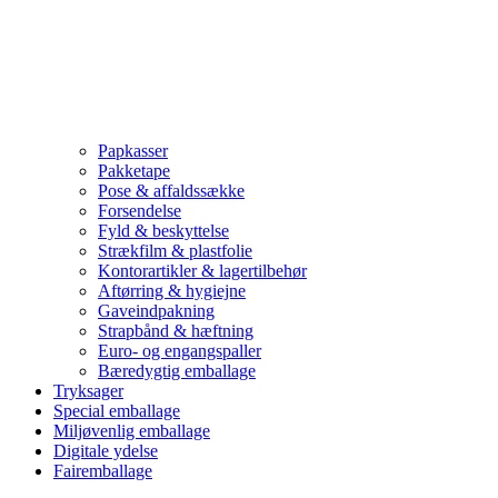
Papkasser
Pakketape
Pose & affaldssække
Forsendelse
Fyld & beskyttelse
Strækfilm & plastfolie
Kontorartikler & lagertilbehør
Aftørring & hygiejne
Gaveindpakning
Strapbånd & hæftning
Euro- og engangspaller
Bæredygtig emballage
Tryksager
Special emballage
Miljøvenlig emballage
Digitale ydelse
Fairemballage