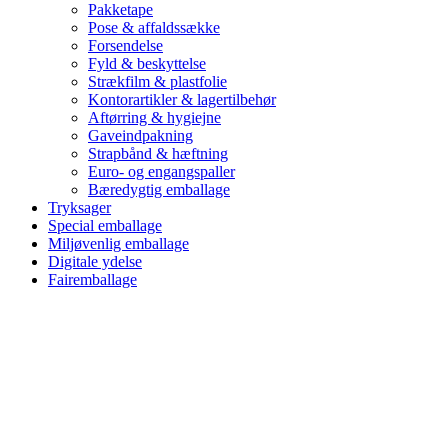
Pakketape
Pose & affaldssække
Forsendelse
Fyld & beskyttelse
Strækfilm & plastfolie
Kontorartikler & lagertilbehør
Aftørring & hygiejne
Gaveindpakning
Strapbånd & hæftning
Euro- og engangspaller
Bæredygtig emballage
Tryksager
Special emballage
Miljøvenlig emballage
Digitale ydelse
Fairemballage