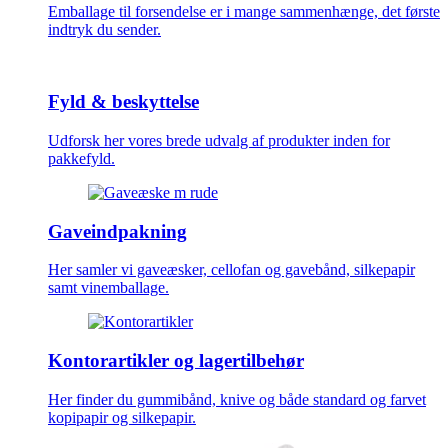
Emballage til forsendelse er i mange sammenhænge, det første
indtryk du sender.
Fyld & beskyttelse
Udforsk her vores brede udvalg af produkter inden for
pakkefyld.
Gaveindpakning
Her samler vi gaveæsker, cellofan og gavebånd, silkepapir
samt vinemballage.
Kontorartikler og lagertilbehør
Her finder du gummibånd, knive og både standard og farvet
kopipapir og silkepapir.