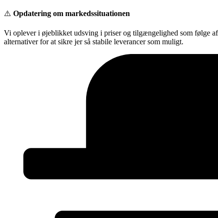
Videre
⚠️
Opdatering om markedssituationen
til
indhold
Vi oplever i øjeblikket udsving i priser og tilgængelighed som følge a
alternativer for at sikre jer så stabile leverancer som muligt.