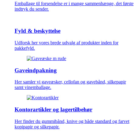
Emballage til forsendelse er i mange sammenhænge, det første
indtryk du sender.
Fyld & beskyttelse
Udforsk her vores brede udvalg af produkter inden for
pakkefyld.
Gaveindpakning
Her samler vi gaveæsker, cellofan og gavebånd, silkepapir
samt vinemballage.
Kontorartikler og lagertilbehør
Her finder du gummibånd, knive og både standard og farvet
kopipapir og silkepapir.