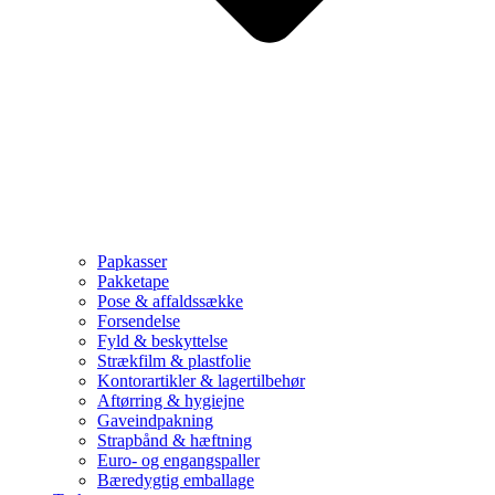
Papkasser
Pakketape
Pose & affaldssække
Forsendelse
Fyld & beskyttelse
Strækfilm & plastfolie
Kontorartikler & lagertilbehør
Aftørring & hygiejne
Gaveindpakning
Strapbånd & hæftning
Euro- og engangspaller
Bæredygtig emballage