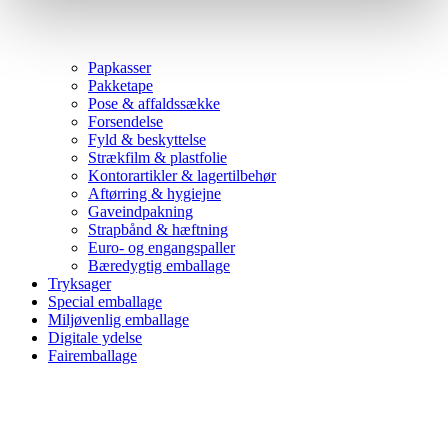
Papkasser
Pakketape
Pose & affaldssække
Forsendelse
Fyld & beskyttelse
Strækfilm & plastfolie
Kontorartikler & lagertilbehør
Aftørring & hygiejne
Gaveindpakning
Strapbånd & hæftning
Euro- og engangspaller
Bæredygtig emballage
Tryksager
Special emballage
Miljøvenlig emballage
Digitale ydelse
Fairemballage