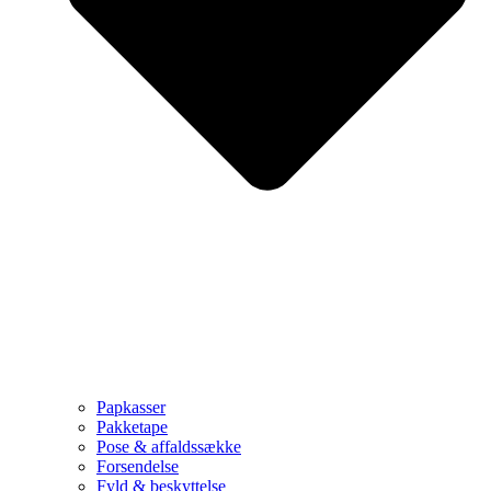
Papkasser
Pakketape
Pose & affaldssække
Forsendelse
Fyld & beskyttelse