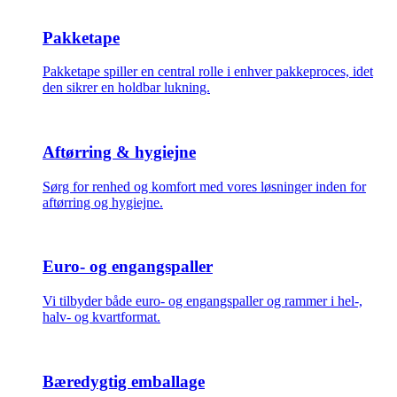
Pakketape
Pakketape spiller en central rolle i enhver pakkeproces, idet
den sikrer en holdbar lukning.
Aftørring & hygiejne
Sørg for renhed og komfort med vores løsninger inden for
aftørring og hygiejne.
Euro- og engangspaller
Vi tilbyder både euro- og engangspaller og rammer i hel-,
halv- og kvartformat.
Bæredygtig emballage