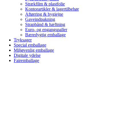
Strækfilm & plastfolie
Kontorartikler & lagertilbehør
Aftørring & hygiejne
Gaveindpakning
Strapbånd & hæftning
Euro- og engangspaller
Bæredygtig emballage
Tryksager
Special emballage
Miljøvenlig emballage
Digitale ydelse
Fairemballage