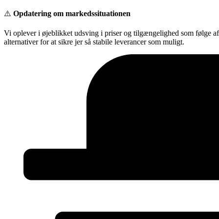
Videre
⚠️
Opdatering om markedssituationen
til
indhold
Vi oplever i øjeblikket udsving i priser og tilgængelighed som følge a
alternativer for at sikre jer så stabile leverancer som muligt.