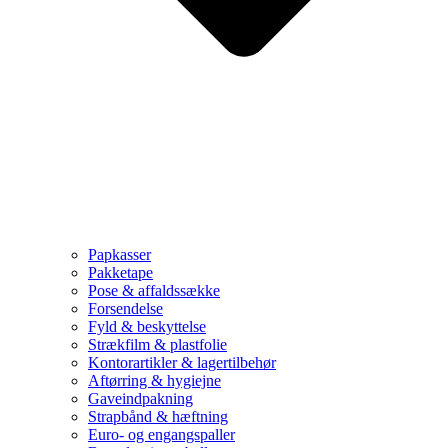
Papkasser
Pakketape
Pose & affaldssække
Forsendelse
Fyld & beskyttelse
Strækfilm & plastfolie
Kontorartikler & lagertilbehør
Aftørring & hygiejne
Gaveindpakning
Strapbånd & hæftning
Euro- og engangspaller