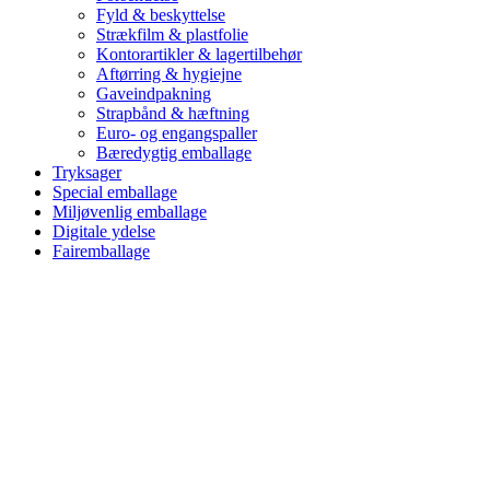
Fyld & beskyttelse
Strækfilm & plastfolie
Kontorartikler & lagertilbehør
Aftørring & hygiejne
Gaveindpakning
Strapbånd & hæftning
Euro- og engangspaller
Bæredygtig emballage
Tryksager
Special emballage
Miljøvenlig emballage
Digitale ydelse
Fairemballage