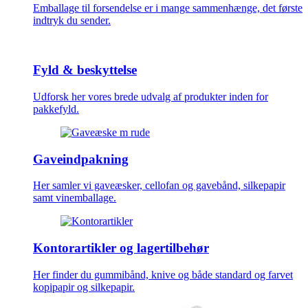
Emballage til forsendelse er i mange sammenhænge, det første
indtryk du sender.
Fyld & beskyttelse
Udforsk her vores brede udvalg af produkter inden for
pakkefyld.
Gaveindpakning
Her samler vi gaveæsker, cellofan og gavebånd, silkepapir
samt vinemballage.
Kontorartikler og lagertilbehør
Her finder du gummibånd, knive og både standard og farvet
kopipapir og silkepapir.