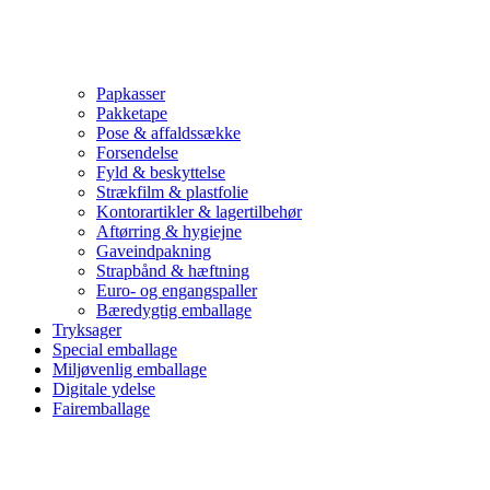
Papkasser
Pakketape
Pose & affaldssække
Forsendelse
Fyld & beskyttelse
Strækfilm & plastfolie
Kontorartikler & lagertilbehør
Aftørring & hygiejne
Gaveindpakning
Strapbånd & hæftning
Euro- og engangspaller
Bæredygtig emballage
Tryksager
Special emballage
Miljøvenlig emballage
Digitale ydelse
Fairemballage