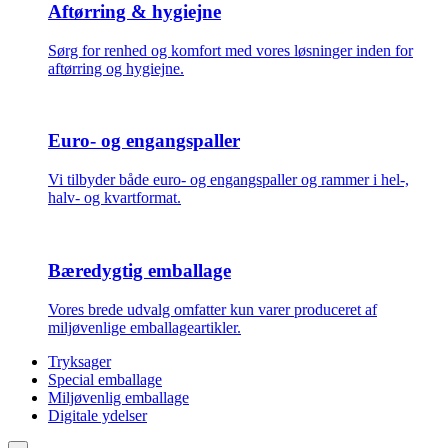
Aftørring & hygiejne
Sørg for renhed og komfort med vores løsninger inden for
aftørring og hygiejne.
Euro- og engangspaller
Vi tilbyder både euro- og engangspaller og rammer i hel-,
halv- og kvartformat.
Bæredygtig emballage
Vores brede udvalg omfatter kun varer produceret af
miljøvenlige emballageartikler.
Tryksager
Special emballage
Miljøvenlig emballage
Digitale ydelser