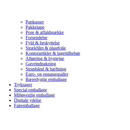
Papkasser
Pakketape
Pose & affaldssække
Forsendelse
Fyld & beskyttelse
Strækfilm & plastfolie
Kontorartikler & lagertilbehør
Aftørring & hygiejne
Gaveindpakning
Strapbånd & hæftning
Euro- og engangspaller
Bæredygtig emballage
Tryksager
Special emballage
Miljøvenlig emballage
Digitale ydelse
Fairemballage