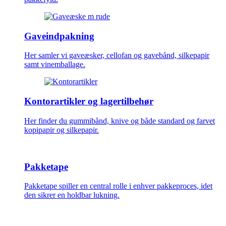
Gaveindpakning
Her samler vi gaveæsker, cellofan og gavebånd, silkepapir
samt vinemballage.
Kontorartikler og lagertilbehør
Her finder du gummibånd, knive og både standard og farvet
kopipapir og silkepapir.
Pakketape
Pakketape spiller en central rolle i enhver pakkeproces, idet
den sikrer en holdbar lukning.