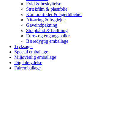
Fyld & beskyttelse
Strækfilm & plastfolie
Kontorartikler & lagertilbehør
Aftørring & hygiejne
Gaveindpakning
Strapbånd & hæftning
Euro- og engangspaller
Bæredygtig emballage
Tryksager
Special emballage
Miljøvenlig emballage
Digitale ydelse
Fairemballage