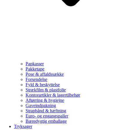
Papkasser
Pakketape
Pose & affaldssække
Forsendelse
Fyld & beskyttelse
Strækfilm & plastfolie
Kontorartikler & lagertilbehør
Aftørring & hygiejne
Gaveindpakning
Strapbånd & hæftning
Euro- og engangspaller
Bæredygtig emballage
Tryksager