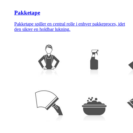
Pakketape
Pakketape spiller en central rolle i enhver pakkeproces, idet
den sikrer en holdbar lukning.