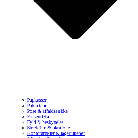
Papkasser
Pakketape
Pose & affaldssække
Forsendelse
Fyld & beskyttelse
Strækfilm & plastfolie
Kontorartikler & lagertilbehør