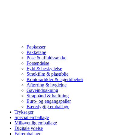
Papkasser
Pakketape
Pose & affaldssække
Forsendelse
Fyld & beskyttelse
Strækfilm & plastfolie
Kontorartikler & lagertilbehør
Aftørring & hygiejne
Gaveindpakning
Strapbånd & hæftning
Euro- og engangspaller
Bæredygtig emballage
Tryksager
Special emballage
Miljøvenlig emballage
Digitale ydelse
Fairemballage