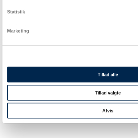
Papkasser
Pakketape
Statistik
Pose & affaldssække
Forsendelse
Fyld & beskyttelse
Marketing
Strækfilm & plastfolie
Kontorartikler & lagertilbehør
Aftørring & hygiejne
Gaveindpakning
Strapbånd & hæftning
Euro- og engangspaller
Bæredygtig emballage
Tryksager
Tillad alle
Special emballage
Miljøvenlig emballage
Digitale ydelse
Fairemballage
Tillad valgte
Afvis