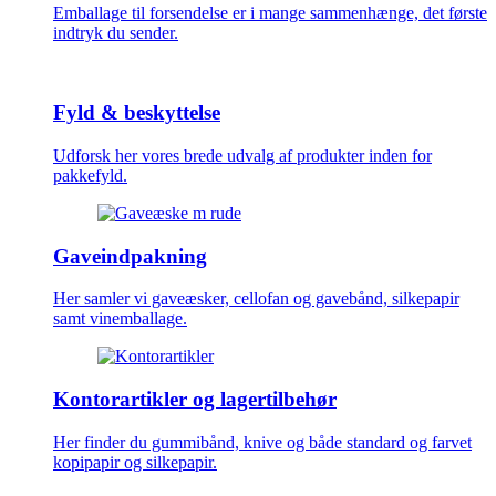
Emballage til forsendelse er i mange sammenhænge, det første
indtryk du sender.
Fyld & beskyttelse
Udforsk her vores brede udvalg af produkter inden for
pakkefyld.
Gaveindpakning
Her samler vi gaveæsker, cellofan og gavebånd, silkepapir
samt vinemballage.
Kontorartikler og lagertilbehør
Her finder du gummibånd, knive og både standard og farvet
kopipapir og silkepapir.