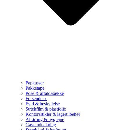
Papkasser
Pakketape
Pose & affaldssække
Forsendelse
Fyld & beskyttelse
Strækfilm & plastfolie
Kontorartikler & lagertilbehør
Aftørring & hygiejne
Gaveindpakning
Strapbånd & hæftning