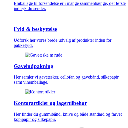
Emballage til forsendelse er i mange sammenhænge, det første
indtryk du sender.
Fyld & beskyttelse
Udforsk her vores brede udvalg af produkter inden for
pakkefyld.
Gaveindpakning
Her samler vi gaveæsker, cellofan og gavebånd, silkepapir
samt vinemballage.
Kontorartikler og lagertilbehør
Her finder du gummibånd, knive og både standard og farvet
kopipapir og silkepapir.