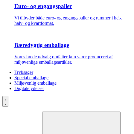
Euro- og engangspaller
Vi tilbyder både euro- og engangspaller og rammer i hel-,
halv- og kvartformat.
Bæredygtig emballage
Vores brede udvalg omfatter kun varer produceret af
miljøvenlige emballageartikler.
Tryksager
Special emballage
Miljøvenlig emballage
Digitale ydelser