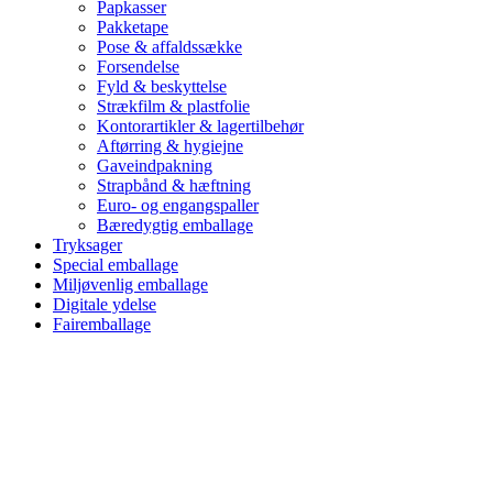
Papkasser
Pakketape
Pose & affaldssække
Forsendelse
Fyld & beskyttelse
Strækfilm & plastfolie
Kontorartikler & lagertilbehør
Aftørring & hygiejne
Gaveindpakning
Strapbånd & hæftning
Euro- og engangspaller
Bæredygtig emballage
Tryksager
Special emballage
Miljøvenlig emballage
Digitale ydelse
Fairemballage