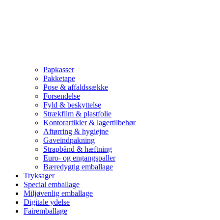
Papkasser
Pakketape
Pose & affaldssække
Forsendelse
Fyld & beskyttelse
Strækfilm & plastfolie
Kontorartikler & lagertilbehør
Aftørring & hygiejne
Gaveindpakning
Strapbånd & hæftning
Euro- og engangspaller
Bæredygtig emballage
Tryksager
Special emballage
Miljøvenlig emballage
Digitale ydelse
Fairemballage