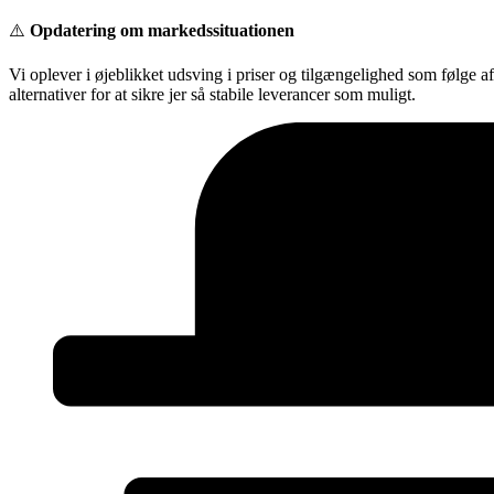
Videre
⚠️
Opdatering om markedssituationen
til
indhold
Vi oplever i øjeblikket udsving i priser og tilgængelighed som følge a
alternativer for at sikre jer så stabile leverancer som muligt.