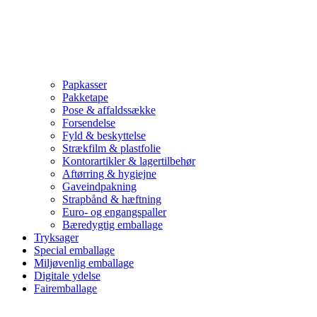
Papkasser
Pakketape
Pose & affaldssække
Forsendelse
Fyld & beskyttelse
Strækfilm & plastfolie
Kontorartikler & lagertilbehør
Aftørring & hygiejne
Gaveindpakning
Strapbånd & hæftning
Euro- og engangspaller
Bæredygtig emballage
Tryksager
Special emballage
Miljøvenlig emballage
Digitale ydelse
Fairemballage