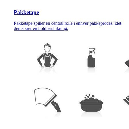
Pakketape
Pakketape spiller en central rolle i enhver pakkeproces, idet
den sikrer en holdbar lukning.