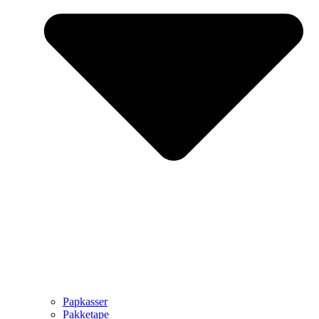
Papkasser
Pakketape