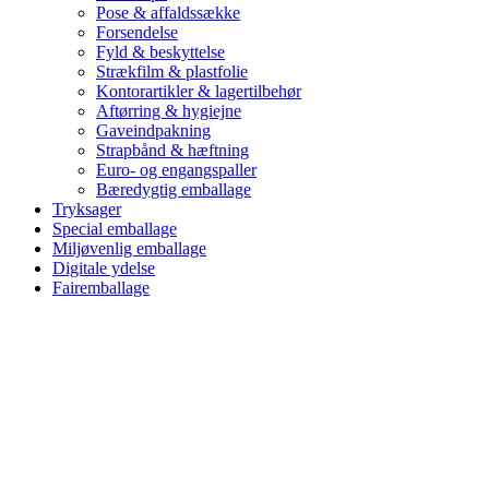
Pose & affaldssække
Forsendelse
Fyld & beskyttelse
Strækfilm & plastfolie
Kontorartikler & lagertilbehør
Aftørring & hygiejne
Gaveindpakning
Strapbånd & hæftning
Euro- og engangspaller
Bæredygtig emballage
Tryksager
Special emballage
Miljøvenlig emballage
Digitale ydelse
Fairemballage