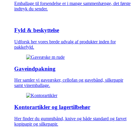
Emballage til forsendelse er i mange sammenhænge, det første
indtryk du sender.
Fyld & beskyttelse
Udforsk her vores brede udvalg af produkter inden for
pakkefyld.
Gaveindpakning
Her samler vi gaveæsker, cellofan og gavebånd, silkepapir
samt vinemballage.
Kontorartikler og lagertilbehør
Her finder du gummibånd, knive og både standard og farvet
kopipapir og silkepapir.