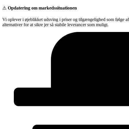
Videre
⚠️
Opdatering om markedssituationen
til
indhold
Vi oplever i øjeblikket udsving i priser og tilgængelighed som følge a
alternativer for at sikre jer så stabile leverancer som muligt.