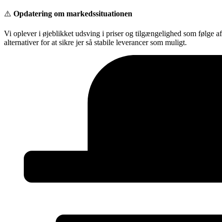
Videre
⚠️
Opdatering om markedssituationen
til
indhold
Vi oplever i øjeblikket udsving i priser og tilgængelighed som følge a
alternativer for at sikre jer så stabile leverancer som muligt.