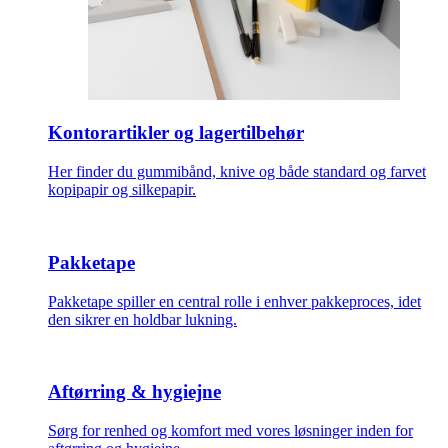
Kontorartikler og lagertilbehør
Her finder du gummibånd, knive og både standard og farvet
kopipapir og silkepapir.
Pakketape
Pakketape spiller en central rolle i enhver pakkeproces, idet
den sikrer en holdbar lukning.
Aftørring & hygiejne
Sørg for renhed og komfort med vores løsninger inden for