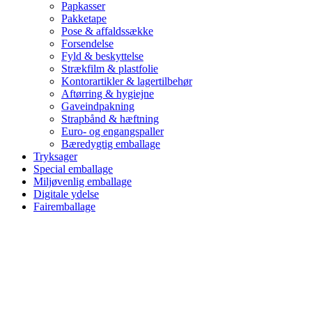
Papkasser
Pakketape
Pose & affaldssække
Forsendelse
Fyld & beskyttelse
Strækfilm & plastfolie
Kontorartikler & lagertilbehør
Aftørring & hygiejne
Gaveindpakning
Strapbånd & hæftning
Euro- og engangspaller
Bæredygtig emballage
Tryksager
Special emballage
Miljøvenlig emballage
Digitale ydelse
Fairemballage