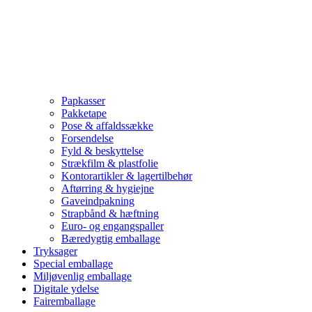
Papkasser
Pakketape
Pose & affaldssække
Forsendelse
Fyld & beskyttelse
Strækfilm & plastfolie
Kontorartikler & lagertilbehør
Aftørring & hygiejne
Gaveindpakning
Strapbånd & hæftning
Euro- og engangspaller
Bæredygtig emballage
Tryksager
Special emballage
Miljøvenlig emballage
Digitale ydelse
Fairemballage