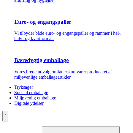
aftørring og hygiejne.
Euro- og engangspaller
Vi tilbyder både euro- og engangspaller og rammer i hel-,
halv- og kvartformat.
Bæredygtig emballage
Vores brede udvalg omfatter kun varer produceret af
miljøvenlige emballageartikler.
Tryksager
Special emballage
Miljøvenlig emballage
Digitale ydelser