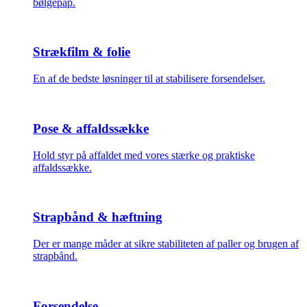
bølgepap.
Strækfilm & folie
En af de bedste løsninger til at stabilisere forsendelser.
Pose & affaldssække
Hold styr på affaldet med vores stærke og praktiske
affaldssække.
Strapbånd & hæftning
Der er mange måder at sikre stabiliteten af paller og brugen af
strapbånd.
Forsendelse