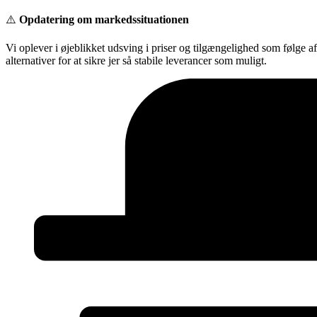
Videre
⚠️
Opdatering om markedssituationen
til
indhold
Vi oplever i øjeblikket udsving i priser og tilgængelighed som følge a
alternativer for at sikre jer så stabile leverancer som muligt.