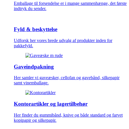
Emballage til forsendelse er i mange sammenhænge, det første
indtryk du sender.
Fyld & beskyttelse
Udforsk her vores brede udvalg af produkter inden for
pakkefyld.
Gaveindpakning
Her samler vi gaveæsker, cellofan og gavebånd, silkepapir
samt vinemballage.
Kontorartikler og lagertilbehør
Her finder du gummibånd, knive og både standard og farvet
kopipapir og silkepapir.