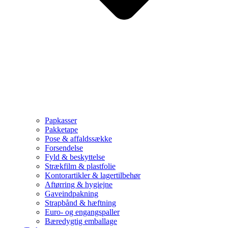
Papkasser
Pakketape
Pose & affaldssække
Forsendelse
Fyld & beskyttelse
Strækfilm & plastfolie
Kontorartikler & lagertilbehør
Aftørring & hygiejne
Gaveindpakning
Strapbånd & hæftning
Euro- og engangspaller
Bæredygtig emballage