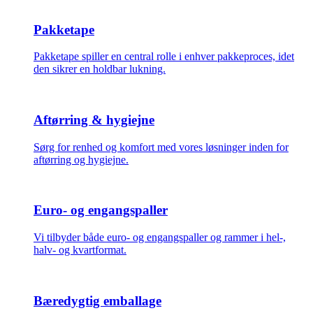
Pakketape
Pakketape spiller en central rolle i enhver pakkeproces, idet
den sikrer en holdbar lukning.
Aftørring & hygiejne
Sørg for renhed og komfort med vores løsninger inden for
aftørring og hygiejne.
Euro- og engangspaller
Vi tilbyder både euro- og engangspaller og rammer i hel-,
halv- og kvartformat.
Bæredygtig emballage