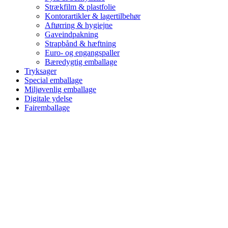
Strækfilm & plastfolie
Kontorartikler & lagertilbehør
Aftørring & hygiejne
Gaveindpakning
Strapbånd & hæftning
Euro- og engangspaller
Bæredygtig emballage
Tryksager
Special emballage
Miljøvenlig emballage
Digitale ydelse
Fairemballage