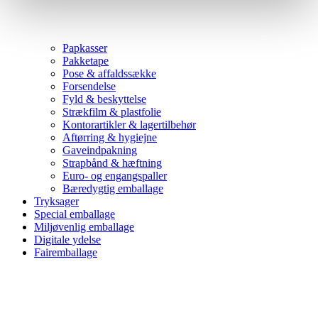
Papkasser
Pakketape
Pose & affaldssække
Forsendelse
Fyld & beskyttelse
Strækfilm & plastfolie
Kontorartikler & lagertilbehør
Aftørring & hygiejne
Gaveindpakning
Strapbånd & hæftning
Euro- og engangspaller
Bæredygtig emballage
Tryksager
Special emballage
Miljøvenlig emballage
Digitale ydelse
Fairemballage