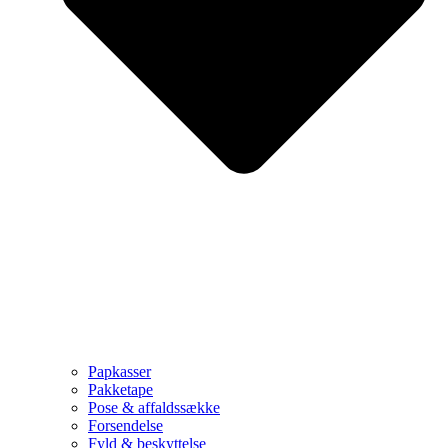
Papkasser
Pakketape
Pose & affaldssække
Forsendelse
Fyld & beskyttelse