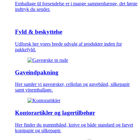
Emballage til forsendelse er i mange sammenhænge, det første
indtryk du sender.
Fyld & beskyttelse
Udforsk her vores brede udvalg af produkter inden for
pakkefyld.
Gaveindpakning
Her samler vi gaveæsker, cellofan og gavebånd, silkepapir
samt vinemballage.
Kontorartikler og lagertilbehør
Her finder du gummibånd, knive og både standard og farvet
kopipapir og silkepapir.