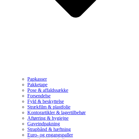
Papkasser
Pakketape
Pose & affaldssække
Forsendelse
Fyld & beskyttelse
Strækfilm & plastfolie
Kontorartikler & lagertilbehør
Aftørring & hygiejne
Gaveindpakning
Strapbånd & hæftning
Euro- og engangspaller