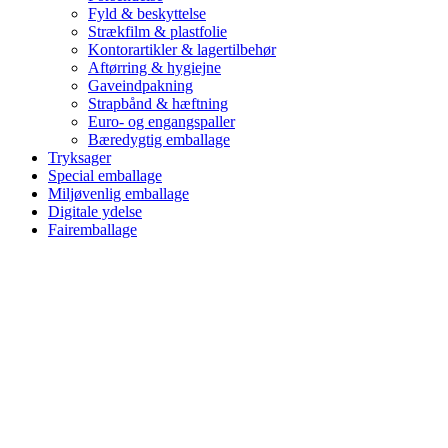
Fyld & beskyttelse
Strækfilm & plastfolie
Kontorartikler & lagertilbehør
Aftørring & hygiejne
Gaveindpakning
Strapbånd & hæftning
Euro- og engangspaller
Bæredygtig emballage
Tryksager
Special emballage
Miljøvenlig emballage
Digitale ydelse
Fairemballage