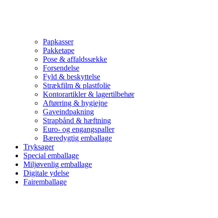
Papkasser
Pakketape
Pose & affaldssække
Forsendelse
Fyld & beskyttelse
Strækfilm & plastfolie
Kontorartikler & lagertilbehør
Aftørring & hygiejne
Gaveindpakning
Strapbånd & hæftning
Euro- og engangspaller
Bæredygtig emballage
Tryksager
Special emballage
Miljøvenlig emballage
Digitale ydelse
Fairemballage