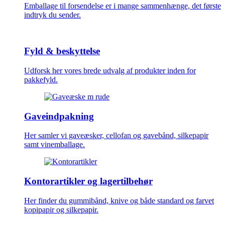
Emballage til forsendelse er i mange sammenhænge, det første
indtryk du sender.
Fyld & beskyttelse
Udforsk her vores brede udvalg af produkter inden for
pakkefyld.
Gaveindpakning
Her samler vi gaveæsker, cellofan og gavebånd, silkepapir
samt vinemballage.
Kontorartikler og lagertilbehør
Her finder du gummibånd, knive og både standard og farvet
kopipapir og silkepapir.