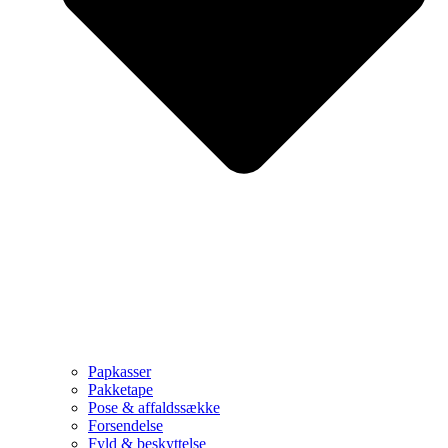
Papkasser
Pakketape
Pose & affaldssække
Forsendelse
Fyld & beskyttelse