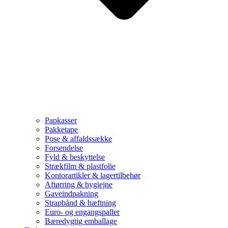
Papkasser
Pakketape
Pose & affaldssække
Forsendelse
Fyld & beskyttelse
Strækfilm & plastfolie
Kontorartikler & lagertilbehør
Aftørring & hygiejne
Gaveindpakning
Strapbånd & hæftning
Euro- og engangspaller
Bæredygtig emballage