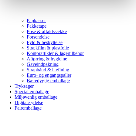
Papkasser
Pakketape
Pose & affaldssække
Forsendelse
Fyld & beskyttelse
Strækfilm & plastfolie
Kontorartikler & lagertilbehør
Aftørring & hygiejne
Gaveindpakning
Strapbånd & hæftning
Euro- og engangspaller
Bæredygtig emballage
Tryksager
Special emballage
Miljøvenlig emballage
Digitale ydelse
Fairemballage