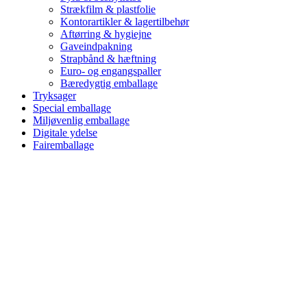
Strækfilm & plastfolie
Kontorartikler & lagertilbehør
Aftørring & hygiejne
Gaveindpakning
Strapbånd & hæftning
Euro- og engangspaller
Bæredygtig emballage
Tryksager
Special emballage
Miljøvenlig emballage
Digitale ydelse
Fairemballage