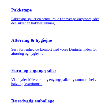
Pakketape
Pakketape spiller en central rolle i enhver pakkeproces, idet
den sikrer en holdbar lukning.
Aftørring & hygiejne
Sørg for renhed og komfort med vores løsninger inden for
aftørring og hygiejne.
Euro- og engangspaller
Vi tilbyder både euro- og engangspaller og rammer i hel-,
halv- og kvartformat.
Bæredygtig emballage