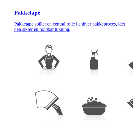
Pakketape
Pakketape spiller en central rolle i enhver pakkeproces, idet
den sikrer en holdbar lukning.