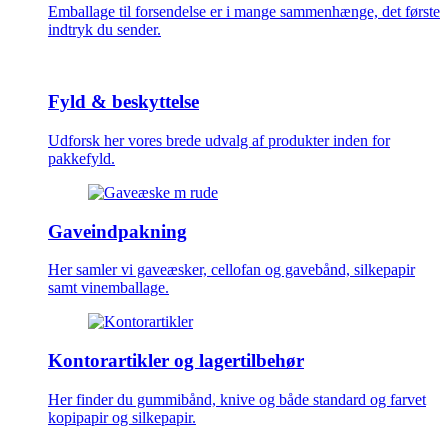
Emballage til forsendelse er i mange sammenhænge, det første
indtryk du sender.
Fyld & beskyttelse
Udforsk her vores brede udvalg af produkter inden for
pakkefyld.
Gaveindpakning
Her samler vi gaveæsker, cellofan og gavebånd, silkepapir
samt vinemballage.
Kontorartikler og lagertilbehør
Her finder du gummibånd, knive og både standard og farvet
kopipapir og silkepapir.