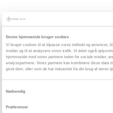
Papkasser
Pakketape
Pose & affaldssække
Forsendelse
Denne hjemmeside bruger cookies
Fyld & beskyttelse
Strækfilm & plastfolie
Vi bruger cookies til at tilpasse vores indhold og annoncer, til 
Kontorartikler & lagertilbehør
Aftørring & hygiejne
medier og til at analysere vores trafik. Vi deler også oplysni
Gaveindpakning
hjemmeside med vores partnere inden for sociale medier, a
Strapbånd & hæftning
analysepartnere. Vores partnere kan kombinere disse data m
Euro- og engangspaller
Bæredygtig emballage
givet dem, eller som de har indsamlet fra din brug af deres tj
Tryksager
Special emballage
Miljøvenlig emballage
Samtykkevalg
Digitale ydelse
Fairemballage
Nødvendig
Præferencer