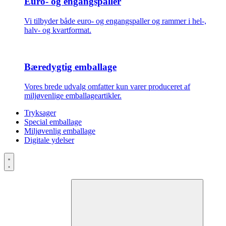
Euro- og engangspaller
Vi tilbyder både euro- og engangspaller og rammer i hel-,
halv- og kvartformat.
Bæredygtig emballage
Vores brede udvalg omfatter kun varer produceret af
miljøvenlige emballageartikler.
Tryksager
Special emballage
Miljøvenlig emballage
Digitale ydelser