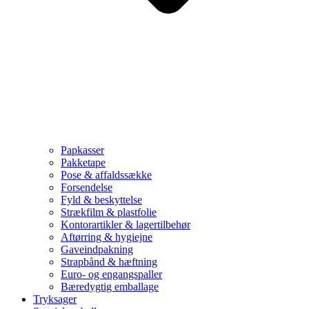
Papkasser
Pakketape
Pose & affaldssække
Forsendelse
Fyld & beskyttelse
Strækfilm & plastfolie
Kontorartikler & lagertilbehør
Aftørring & hygiejne
Gaveindpakning
Strapbånd & hæftning
Euro- og engangspaller
Bæredygtig emballage
Tryksager