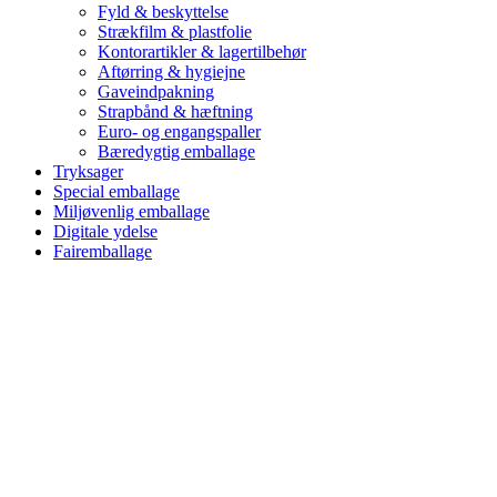
Fyld & beskyttelse
Strækfilm & plastfolie
Kontorartikler & lagertilbehør
Aftørring & hygiejne
Gaveindpakning
Strapbånd & hæftning
Euro- og engangspaller
Bæredygtig emballage
Tryksager
Special emballage
Miljøvenlig emballage
Digitale ydelse
Fairemballage