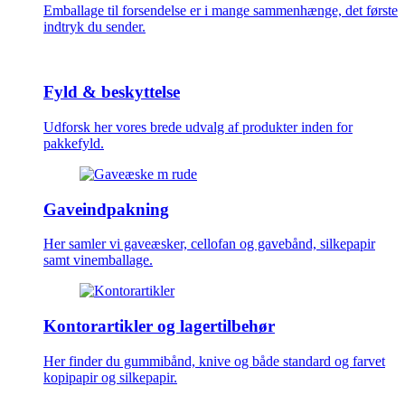
Emballage til forsendelse er i mange sammenhænge, det første
indtryk du sender.
Fyld & beskyttelse
Udforsk her vores brede udvalg af produkter inden for
pakkefyld.
Gaveindpakning
Her samler vi gaveæsker, cellofan og gavebånd, silkepapir
samt vinemballage.
Kontorartikler og lagertilbehør
Her finder du gummibånd, knive og både standard og farvet
kopipapir og silkepapir.