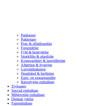
Papkasser
Pakketape
Pose & affaldssække
Forsendelse
Fyld & beskyttelse
Strækfilm & plastfolie
Kontorartikler & lagertilbehør
Aftørring & hygiejne
Gaveindpakning
Strapbånd & hæftning
Euro- og engangspaller
Bæredygtig emballage
Tryksager
Special emballage
Miljøvenlig emballage
Digitale ydelse
Fairemballage