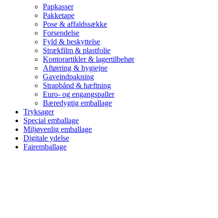
Papkasser
Pakketape
Pose & affaldssække
Forsendelse
Fyld & beskyttelse
Strækfilm & plastfolie
Kontorartikler & lagertilbehør
Aftørring & hygiejne
Gaveindpakning
Strapbånd & hæftning
Euro- og engangspaller
Bæredygtig emballage
Tryksager
Special emballage
Miljøvenlig emballage
Digitale ydelse
Fairemballage