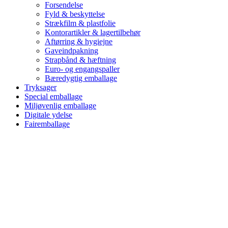
Forsendelse
Fyld & beskyttelse
Strækfilm & plastfolie
Kontorartikler & lagertilbehør
Aftørring & hygiejne
Gaveindpakning
Strapbånd & hæftning
Euro- og engangspaller
Bæredygtig emballage
Tryksager
Special emballage
Miljøvenlig emballage
Digitale ydelse
Fairemballage