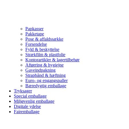
Papkasser
Pakketape
Pose & affaldssække
Forsendelse
Fyld & beskyttelse
Strækfilm & plastfolie
Kontorartikler & lagertilbehør
Aftørring & hygiejne
Gaveindpakning
Strapbånd & hæftning
Euro- og engangspaller
Bæredygtig emballage
Tryksager
Special emballage
Miljøvenlig emballage
Digitale ydelse
Fairemballage