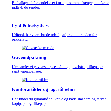
Emballage til forsendelse er i mange sammenhænge, det første
indtryk du sender.
Fyld & beskyttelse
Udforsk her vores brede udvalg af produkter inden for
pakkefyld.
Gaveindpakning
Her samler vi gaveæsker, cellofan og gavebånd, silkepapir
samt vinemballage.
Kontorartikler og lagertilbehør
Her finder du gummibånd, knive og både standard og farvet
kopipapir og silkepapir.