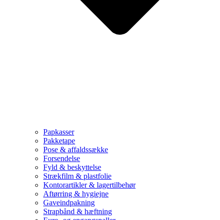
Papkasser
Pakketape
Pose & affaldssække
Forsendelse
Fyld & beskyttelse
Strækfilm & plastfolie
Kontorartikler & lagertilbehør
Aftørring & hygiejne
Gaveindpakning
Strapbånd & hæftning