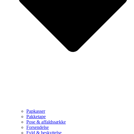
Papkasser
Pakketape
Pose & affaldssække
Forsendelse
Fyld & beskyttelse