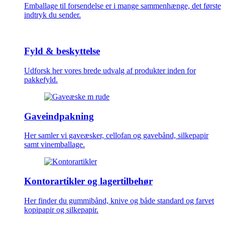
Emballage til forsendelse er i mange sammenhænge, det første
indtryk du sender.
Fyld & beskyttelse
Udforsk her vores brede udvalg af produkter inden for
pakkefyld.
Gaveindpakning
Her samler vi gaveæsker, cellofan og gavebånd, silkepapir
samt vinemballage.
Kontorartikler og lagertilbehør
Her finder du gummibånd, knive og både standard og farvet
kopipapir og silkepapir.