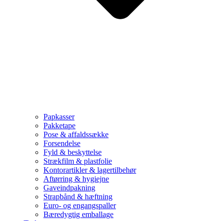
Papkasser
Pakketape
Pose & affaldssække
Forsendelse
Fyld & beskyttelse
Strækfilm & plastfolie
Kontorartikler & lagertilbehør
Aftørring & hygiejne
Gaveindpakning
Strapbånd & hæftning
Euro- og engangspaller
Bæredygtig emballage