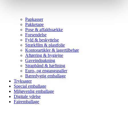
Papkasser
Pakketape
Pose & affaldssække
Forsendelse
Fyld & beskyttelse
Strækfilm & plastfolie
Kontorartikler & lagertilbehør
Aftørring & hygiejne
Gaveindpakning
Strapbånd & hæftning
Euro- og engangspaller
Bæredygtig emballage
Tryksager
Special emballage
Miljøvenlig emballage
Digitale ydelse
Fairemballage