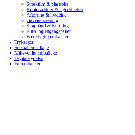
Strækfilm & plastfolie
Kontorartikler & lagertilbehør
Aftørring & hygiejne
Gaveindpakning
Strapbånd & hæftning
Euro- og engangspaller
Bæredygtig emballage
Tryksager
Special emballage
Miljøvenlig emballage
Digitale ydelse
Fairemballage