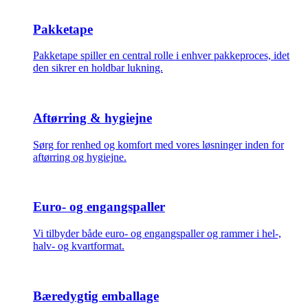
Pakketape
Pakketape spiller en central rolle i enhver pakkeproces, idet
den sikrer en holdbar lukning.
Aftørring & hygiejne
Sørg for renhed og komfort med vores løsninger inden for
aftørring og hygiejne.
Euro- og engangspaller
Vi tilbyder både euro- og engangspaller og rammer i hel-,
halv- og kvartformat.
Bæredygtig emballage