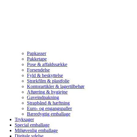
Papkasser
Pakketape
Pose & affaldssække
Forsendelse
Fyld & beskyttelse
Strækfilm & plastfolie
Kontorartikler & lagertilbehør
Aftørring & hygiejne
Gaveindpakning
Strapbånd & hæftning
Euro- og engangspaller
Bæredygtig emballage
Tryksager
Special emballage
Miljøvenlig emballage
Digitale ydelse