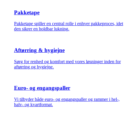
Pakketape
Pakketape spiller en central rolle i enhver pakkeproces, idet
den sikrer en holdbar lukning.
Aftørring & hygiejne
Sørg for renhed og komfort med vores løsninger inden for
aftørring og hygiejne.
Euro- og engangspaller
Vi tilbyder både euro- og engangspaller og rammer i hel-,
halv- og kvartformat.