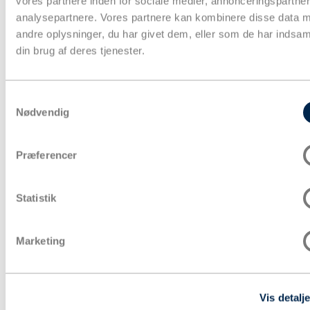
vores partnere inden for sociale medier, annonceringspartne
Gaveindpakning
analysepartnere. Vores partnere kan kombinere disse data 
Strapbånd & hæftning
andre oplysninger, du har givet dem, eller som de har indsaml
Euro- og engangspaller
Bæredygtig emballage
din brug af deres tjenester.
Tryksager
Special emballage
Miljøvenlig emballage
Digitale ydelse
Samtykkevalg
Fairemballage
Nødvendig
Præferencer
Statistik
Marketing
Vis detalje