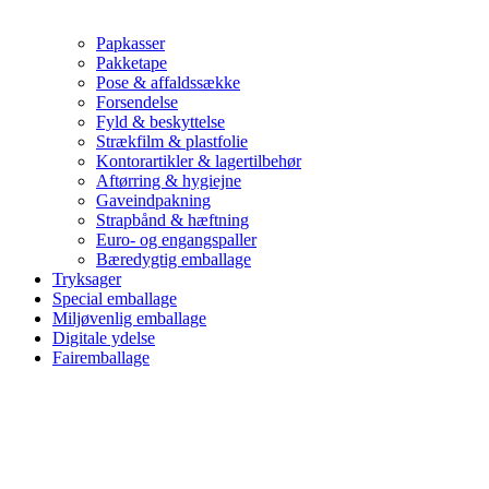
Papkasser
Pakketape
Pose & affaldssække
Forsendelse
Fyld & beskyttelse
Strækfilm & plastfolie
Kontorartikler & lagertilbehør
Aftørring & hygiejne
Gaveindpakning
Strapbånd & hæftning
Euro- og engangspaller
Bæredygtig emballage
Tryksager
Special emballage
Miljøvenlig emballage
Digitale ydelse
Fairemballage