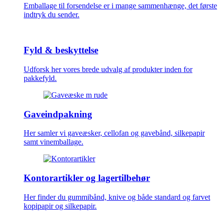
Emballage til forsendelse er i mange sammenhænge, det første
indtryk du sender.
Fyld & beskyttelse
Udforsk her vores brede udvalg af produkter inden for
pakkefyld.
Gaveindpakning
Her samler vi gaveæsker, cellofan og gavebånd, silkepapir
samt vinemballage.
Kontorartikler og lagertilbehør
Her finder du gummibånd, knive og både standard og farvet
kopipapir og silkepapir.