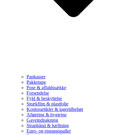
Papkasser
Pakketape
Pose & affaldssække
Forsendelse
Fyld & beskyttelse
Strækfilm & plastfolie
Kontorartikler & lagertilbehør
Aftørring & hygiejne
Gaveindpakning
Strapbånd & hæftning
Euro- og engangspaller