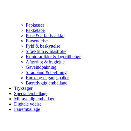
Papkasser
Pakketape
Pose & affaldssække
Forsendelse
Fyld & beskyttelse
Strækfilm & plastfolie
Kontorartikler & lagertilbehør
Aftørring & hygiejne
Gaveindpakning
Strapbånd & hæftning
Euro- og engangspaller
Bæredygtig emballage
Tryksager
Special emballage
Miljøvenlig emballage
Digitale ydelse
Fairemballage