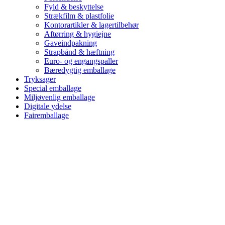
Fyld & beskyttelse
Strækfilm & plastfolie
Kontorartikler & lagertilbehør
Aftørring & hygiejne
Gaveindpakning
Strapbånd & hæftning
Euro- og engangspaller
Bæredygtig emballage
Tryksager
Special emballage
Miljøvenlig emballage
Digitale ydelse
Fairemballage