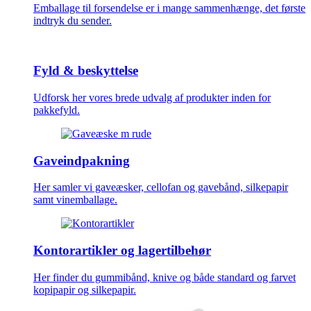
Emballage til forsendelse er i mange sammenhænge, det første
indtryk du sender.
Fyld & beskyttelse
Udforsk her vores brede udvalg af produkter inden for
pakkefyld.
Gaveindpakning
Her samler vi gaveæsker, cellofan og gavebånd, silkepapir
samt vinemballage.
Kontorartikler og lagertilbehør
Her finder du gummibånd, knive og både standard og farvet
kopipapir og silkepapir.