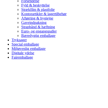
Forsendelse
Fyld & beskyttelse
Strækfilm & plastfolie
Kontorartikler & lagertilbehør
Aftørring & hygiejne
Gaveindpakning
Strapbånd & hæftning
Euro- og engangspaller
Bæredygtig emballage
Tryksager
Special emballage
Miljøvenlig emballage
Digitale ydelse
Fairemballage