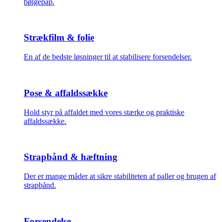
bølgepap.
Strækfilm & folie
En af de bedste løsninger til at stabilisere forsendelser.
Pose & affaldssække
Hold styr på affaldet med vores stærke og praktiske
affaldssække.
Strapbånd & hæftning
Der er mange måder at sikre stabiliteten af paller og brugen af
strapbånd.
Forsendelse