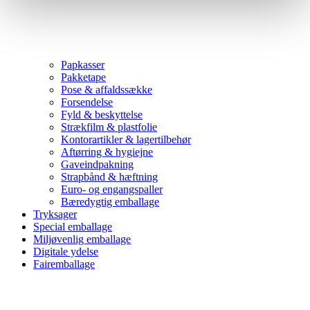
Papkasser
Pakketape
Pose & affaldssække
Forsendelse
Fyld & beskyttelse
Strækfilm & plastfolie
Kontorartikler & lagertilbehør
Aftørring & hygiejne
Gaveindpakning
Strapbånd & hæftning
Euro- og engangspaller
Bæredygtig emballage
Tryksager
Special emballage
Miljøvenlig emballage
Digitale ydelse
Fairemballage