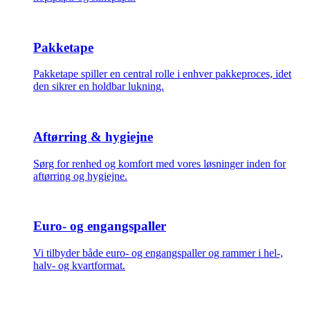
Pakketape
Pakketape spiller en central rolle i enhver pakkeproces, idet
den sikrer en holdbar lukning.
Aftørring & hygiejne
Sørg for renhed og komfort med vores løsninger inden for
aftørring og hygiejne.
Euro- og engangspaller
Vi tilbyder både euro- og engangspaller og rammer i hel-,
halv- og kvartformat.