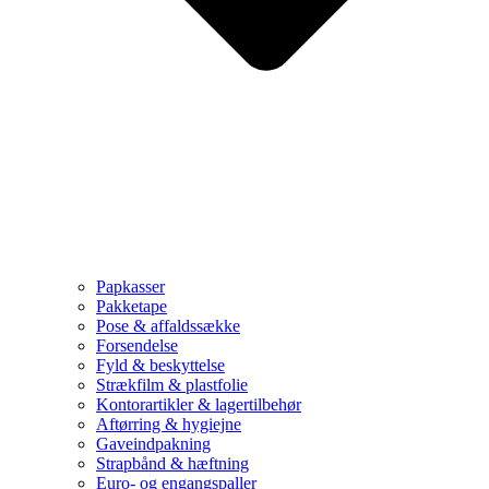
Papkasser
Pakketape
Pose & affaldssække
Forsendelse
Fyld & beskyttelse
Strækfilm & plastfolie
Kontorartikler & lagertilbehør
Aftørring & hygiejne
Gaveindpakning
Strapbånd & hæftning
Euro- og engangspaller