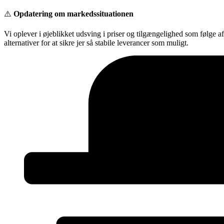
Videre
⚠️
Opdatering om markedssituationen
til
indhold
Vi oplever i øjeblikket udsving i priser og tilgængelighed som følge a
alternativer for at sikre jer så stabile leverancer som muligt.