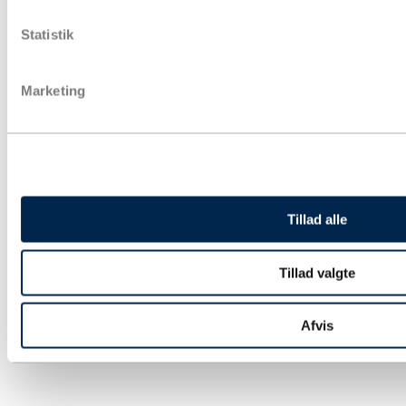
Pose & affaldssække
Forsendelse
Statistik
Fyld & beskyttelse
Strækfilm & plastfolie
Kontorartikler & lagertilbehør
Marketing
Aftørring & hygiejne
Gaveindpakning
Strapbånd & hæftning
Euro- og engangspaller
Bæredygtig emballage
Tryksager
Special emballage
Miljøvenlig emballage
Tillad alle
Digitale ydelse
Fairemballage
Tillad valgte
Afvis