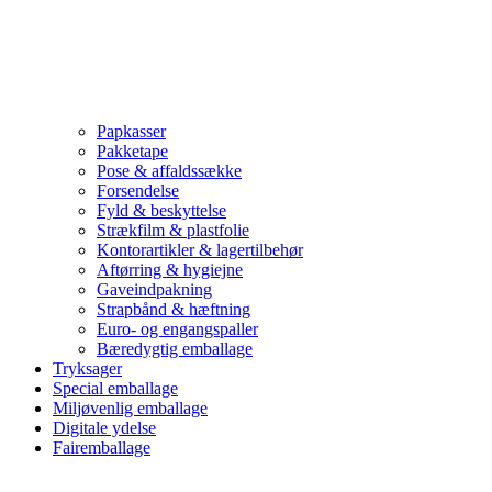
Papkasser
Pakketape
Pose & affaldssække
Forsendelse
Fyld & beskyttelse
Strækfilm & plastfolie
Kontorartikler & lagertilbehør
Aftørring & hygiejne
Gaveindpakning
Strapbånd & hæftning
Euro- og engangspaller
Bæredygtig emballage
Tryksager
Special emballage
Miljøvenlig emballage
Digitale ydelse
Fairemballage