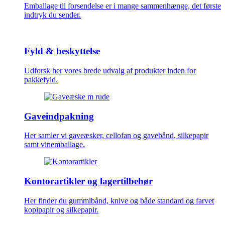
Emballage til forsendelse er i mange sammenhænge, det første
indtryk du sender.
Fyld & beskyttelse
Udforsk her vores brede udvalg af produkter inden for
pakkefyld.
Gaveindpakning
Her samler vi gaveæsker, cellofan og gavebånd, silkepapir
samt vinemballage.
Kontorartikler og lagertilbehør
Her finder du gummibånd, knive og både standard og farvet
kopipapir og silkepapir.