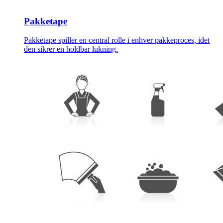
Pakketape
Pakketape spiller en central rolle i enhver pakkeproces, idet
den sikrer en holdbar lukning.