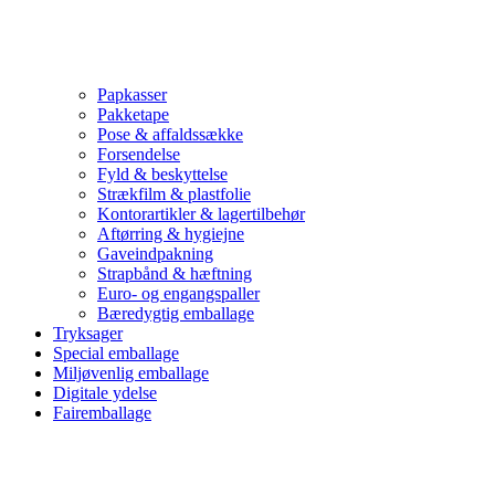
Papkasser
Pakketape
Pose & affaldssække
Forsendelse
Fyld & beskyttelse
Strækfilm & plastfolie
Kontorartikler & lagertilbehør
Aftørring & hygiejne
Gaveindpakning
Strapbånd & hæftning
Euro- og engangspaller
Bæredygtig emballage
Tryksager
Special emballage
Miljøvenlig emballage
Digitale ydelse
Fairemballage