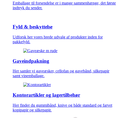
Emballage til forsendelse er i mange sammenhænge, det første
indtryk du sender.
Fyld & beskyttelse
Udforsk her vores brede udvalg af produkter inden for
pakkefyld.
Gaveindpakning
Her samler vi gaveæsker, cellofan og gavebånd, silkepapir
samt vinemballage.
Kontorartikler og lagertilbehør
Her finder du gummibånd, knive og både standard og farvet
kopipapir og silkepapir.