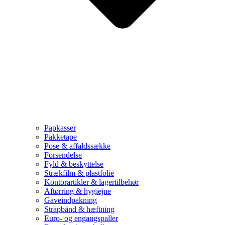
Papkasser
Pakketape
Pose & affaldssække
Forsendelse
Fyld & beskyttelse
Strækfilm & plastfolie
Kontorartikler & lagertilbehør
Aftørring & hygiejne
Gaveindpakning
Strapbånd & hæftning
Euro- og engangspaller