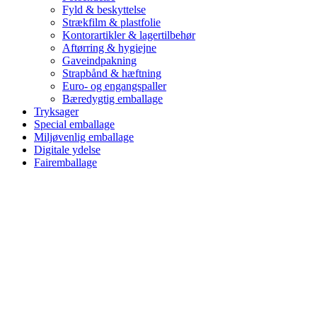
Fyld & beskyttelse
Strækfilm & plastfolie
Kontorartikler & lagertilbehør
Aftørring & hygiejne
Gaveindpakning
Strapbånd & hæftning
Euro- og engangspaller
Bæredygtig emballage
Tryksager
Special emballage
Miljøvenlig emballage
Digitale ydelse
Fairemballage