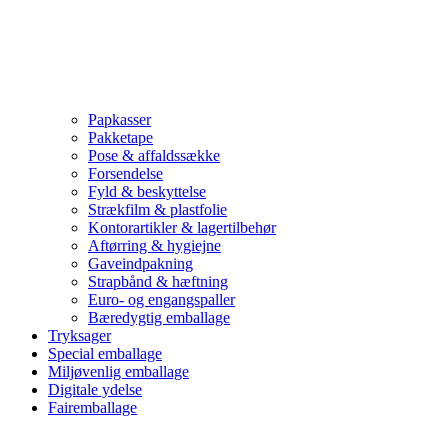
Papkasser
Pakketape
Pose & affaldssække
Forsendelse
Fyld & beskyttelse
Strækfilm & plastfolie
Kontorartikler & lagertilbehør
Aftørring & hygiejne
Gaveindpakning
Strapbånd & hæftning
Euro- og engangspaller
Bæredygtig emballage
Tryksager
Special emballage
Miljøvenlig emballage
Digitale ydelse
Fairemballage