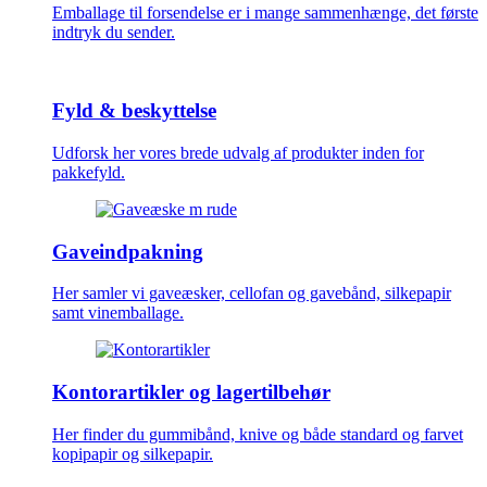
Emballage til forsendelse er i mange sammenhænge, det første
indtryk du sender.
Fyld & beskyttelse
Udforsk her vores brede udvalg af produkter inden for
pakkefyld.
Gaveindpakning
Her samler vi gaveæsker, cellofan og gavebånd, silkepapir
samt vinemballage.
Kontorartikler og lagertilbehør
Her finder du gummibånd, knive og både standard og farvet
kopipapir og silkepapir.