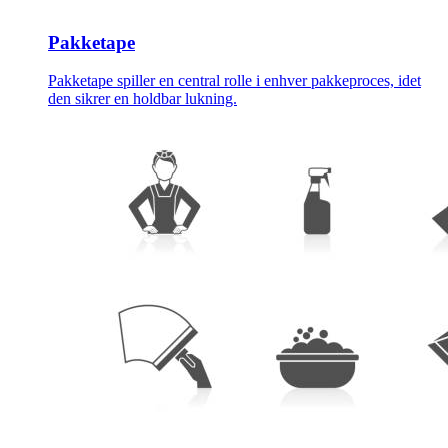
Pakketape
Pakketape spiller en central rolle i enhver pakkeproces, idet
den sikrer en holdbar lukning.