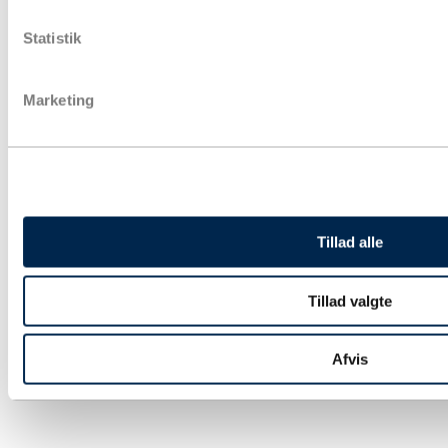
Pose & affaldssække
Forsendelse
Statistik
Fyld & beskyttelse
Strækfilm & plastfolie
Kontorartikler & lagertilbehør
Marketing
Aftørring & hygiejne
Gaveindpakning
Strapbånd & hæftning
Euro- og engangspaller
Bæredygtig emballage
Tryksager
Special emballage
Miljøvenlig emballage
Tillad alle
Digitale ydelse
Fairemballage
Tillad valgte
Afvis