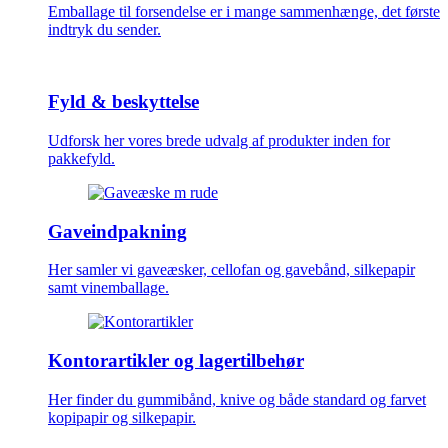
Emballage til forsendelse er i mange sammenhænge, det første
indtryk du sender.
Fyld & beskyttelse
Udforsk her vores brede udvalg af produkter inden for
pakkefyld.
Gaveindpakning
Her samler vi gaveæsker, cellofan og gavebånd, silkepapir
samt vinemballage.
Kontorartikler og lagertilbehør
Her finder du gummibånd, knive og både standard og farvet
kopipapir og silkepapir.