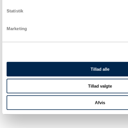
Papkasser
Pakketape
Statistik
Pose & affaldssække
Forsendelse
Fyld & beskyttelse
Marketing
Strækfilm & plastfolie
Kontorartikler & lagertilbehør
Aftørring & hygiejne
Gaveindpakning
Strapbånd & hæftning
Euro- og engangspaller
Bæredygtig emballage
Tryksager
Tillad alle
Special emballage
Miljøvenlig emballage
Digitale ydelse
Fairemballage
Tillad valgte
Afvis