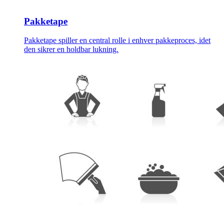
Pakketape
Pakketape spiller en central rolle i enhver pakkeproces, idet
den sikrer en holdbar lukning.