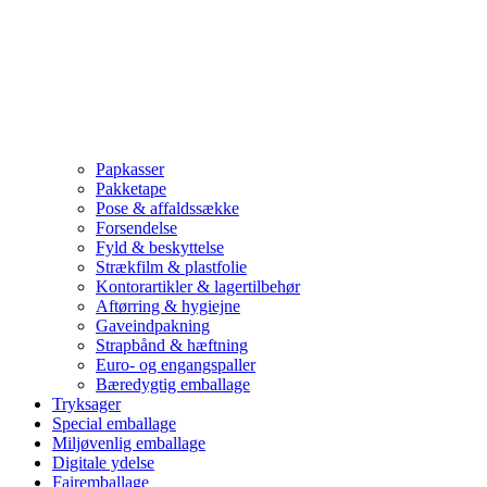
Papkasser
Pakketape
Pose & affaldssække
Forsendelse
Fyld & beskyttelse
Strækfilm & plastfolie
Kontorartikler & lagertilbehør
Aftørring & hygiejne
Gaveindpakning
Strapbånd & hæftning
Euro- og engangspaller
Bæredygtig emballage
Tryksager
Special emballage
Miljøvenlig emballage
Digitale ydelse
Fairemballage