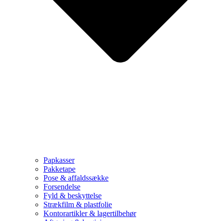
Papkasser
Pakketape
Pose & affaldssække
Forsendelse
Fyld & beskyttelse
Strækfilm & plastfolie
Kontorartikler & lagertilbehør