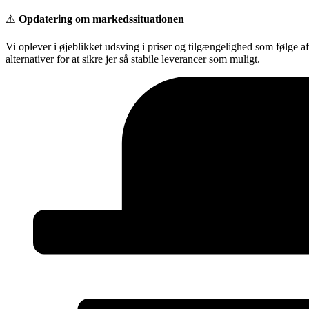
Videre
⚠️
Opdatering om markedssituationen
til
indhold
Vi oplever i øjeblikket udsving i priser og tilgængelighed som følge a
alternativer for at sikre jer så stabile leverancer som muligt.